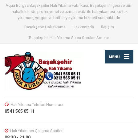
Aqua Burgaz Başakşehir Halı Yıkama Fabrikası, Başakşehir ilçesi ve tüm
mahallelerinde profesyonel ve uzman ekibi ile halı yıkaması, koltuk
yıkaması, yorgan ve battaniye yıkama hizmeti sunmaktadır.
Başakşehir Halı Yıkama
Hakkımızda
İletişim
Başakşehir Halı Yıkama Sıkça Sorulan Sorular
MENÜ
Halı Yıkama Telefon Numarası
0541 565 05 11
Halı Yıkamacı Çalışma Saatleri
08:30 - 21:00