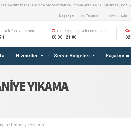
çesi ve tüm mahallelerinde profesyonel ve uzman ekibi ile halı yıkaması, koltu
Başakşehir Halı Yıkama
Hakkımızda
ma Telefon Numarası
Halı Yıkamacı Çalışma Saatleri
5 11
08:30 - 21:00
02
fa
Hizmetler
Servis Bölgeleri
Başakşehir 
NIYE YIKAMA
şehir Battaniye Yıkama