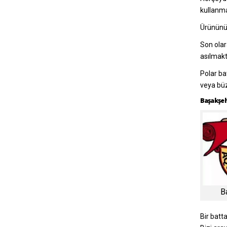
kullanm
Ürününüz
Son olar
asılmakt
Polar ba
veya büz
Başakşeh
B
Bir batt