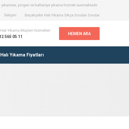
k yıkaması, yorgan ve battaniye yıkama hizmeti sunmaktadır.
İletişim
Başakşehir Halı Yıkama Sıkça Sorulan Sorular
Halı Yıkama Müşteri Hizmetleri
HEMEN ARA
12 565 05 11
Halı Yıkama Fiyatları