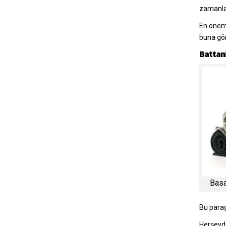
zamanla 
En öneml
buna gör
Battani
Basa
Bu parag
Herşeyde