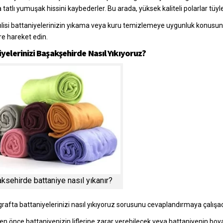
tatlı yumuşak hissini kaybederler. Bu arada, yüksek kaliteli polarlar t
isi battaniyelerinizin yıkama veya kuru temizlemeye uygunluk konusunda 
e hareket edin.
yelerinizi Başakşehirde Nasıl Yıkıyoruz?
ksehirde battaniye nasıl yıkanır?
rafta battaniyelerinizi nasıl yıkıyoruz sorusunu cevaplandırmaya çalışa
n önce battaniyenizin liflerine zarar verebilecek veya battaniyenin boya