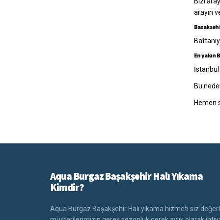
Bizi ara
arayın v
Basaksehi
Battaniy
En yakın 
İstanbul
Bu neden
Hemen si
Aqua Burgaz Başakşehir Halı Yıkama
Kimdir?
Aqua Burgaz Başakşehir Halı yıkama hizmeti siz değerl
müşterilerimizin gerek sezonluk gerek aylık olarak ihtiy