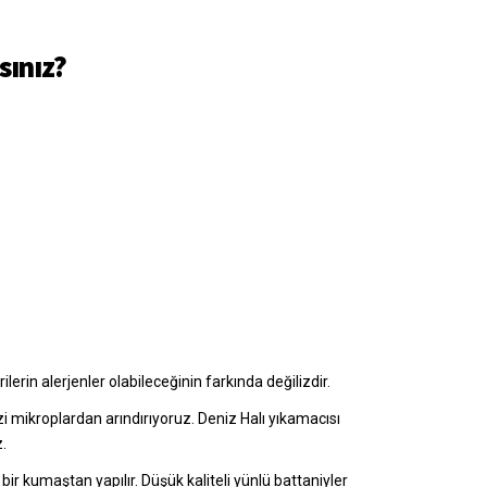
sınız?
ilerin alerjenler olabileceğinin farkında değilizdir.
zi mikroplardan arındırıyoruz. Deniz Halı yıkamacısı
.
bir kumaştan yapılır. Düşük kaliteli yünlü battaniyler