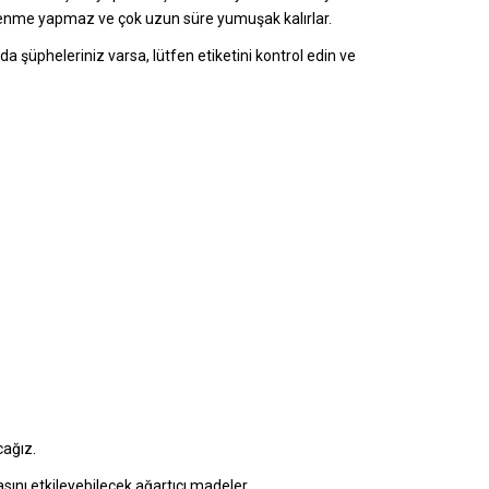
üylenme yapmaz ve çok uzun süre yumuşak kalırlar.
şüpheleriniz varsa, lütfen etiketini kontrol edin ve
cağız.
sını etkileyebilecek ağartıcı madeler