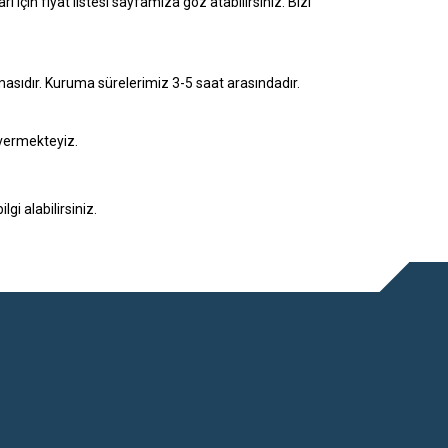
arı
için fiyat listesi sayfamıza göz atabilirsiniz. Bizi
masıdır. Kuruma sürelerimiz 3-5 saat arasındadır.
 vermekteyiz.
i alabilirsiniz.