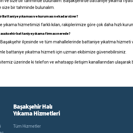
yın ve size bir tahminde bulunalım.
Başakşehirde battaniye yıkama fiyatl
e size bir tahminde bulunalım.
r Battaniye yıkaması ve kuruması ne kadar sürer?
e yıkama hizmetimizi farklı kılan, rakiplerimize göre çok daha hızlı kuru
Basaksehir battaniye yıkama firması nerede?
 Başakşehir ilçesinde ve tüm mahallelerinde battaniye yıkatma hizmeti
le battaniye yıkatma hizmeti için uzman ekibimize güvenebilirsiniz.
temiz üzerinde ki telefon ve whatsapp iletişim kanallarından ulaşarak bilg
Başakşehir Halı
Yıkama Hizmetleri
i
Tüm Hizmetler
aç