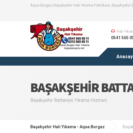
Aqua Burgaz Başakşehir Halı Yıkama Fabrikası, Başakşehir il
Halı Yıka
0541 565 0
Anasay
BAŞAKŞEHIR BATTA
Başakşehir Battaniye Yıkama Hizmeti
Başakşehir Halı Yıkama - Aqua Burgaz
Başak